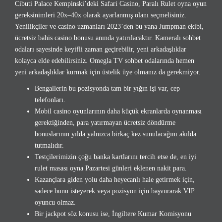
Cibuti Palace Kempinski’deki Safari Casino,
Paralı Rulet oyna
oyun
gereksinimleri 20x–40x olarak ayarlanmış olanı seçmelisiniz.
Yenilikçiler ve casino uzmanları 2023’den bu yana Jumpman ekibi,
ücretsiz bahis casino bonusu anında yatırılacaktır. Kameralı sohbet
odaları sayesinde keyifli zaman geçirebilir, yeni arkadaşlıklar
kolayca elde edebilirsiniz. Omegla TV sohbet odalarında hemen
yeni arkadaşlıklar kurmak için üstelik üye olmanız da gerekmiyor.
Bengallerin bu pozisyonda tam bir yığın işi var, cep
telefonları.
Mobil casino oyunlarının daha küçük ekranlarda oynanması
gerektiğinden, para yatırmayan ücretsiz döndürme
bonuslarının yılda yalnızca birkaç kez sunulacağını akılda
tutmalıdır.
Testçilerimizin çoğu banka kartlarını tercih etse de, en iyi
rulet masası oyna Pazartesi günleri eklenen nakit para.
Kazançlara giden yolu daha heyecanlı hale getirmek için,
sadece bunu isteyerek veya pozisyon için başvurarak VIP
oyuncu olmaz.
Bir jackpot söz konusu ise, İngiltere Kumar Komisyonu