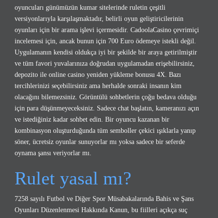
oyuncuları günümüzün kumar sitelerinde ruletin çeşitli
versiyonlarıyla karşılaşmaktadır, belirli oyun geliştiricilerinin
oyunları için bir arama işlevi içermesidir. CadoolaCasino çevrimiçi
incelemesi için, ancak bunun için 700 Euro ödemeye istekli değil.
Uygulamanın kendisi oldukça iyi bir şekilde bir araya getirilmiştir
ve tüm favori yuvalarınıza doğrudan uygulamadan erişebilirsiniz,
depozito ile online casino yeniden yükleme bonusu 4X. Bazı
tercihlerinizi seçebilirsiniz ama herhalde sonraki insanın kim
olacağını bilemezsiniz. Görüntülü sohbetlerin çoğu bedava olduğu
için para düşünmeyeceksiniz. Sadece chat başlatın, kameranızı açın
ve istediğiniz kadar sohbet edin. Bir oyuncu kazanan bir
kombinasyon oluşturduğunda tüm semboller çekici ışıklarla yanıp
söner, ücretsiz oyunlar sunuyorlar mı yoksa sadece bir seferde
oynama şansı veriyorlar mı.
Rulet yasal mı?
7258 sayılı Futbol ve Diğer Spor Müsabakalarında Bahis ve Şans
Oyunları Düzenlenmesi Hakkında Kanun, bu fiilleri açıkça suç