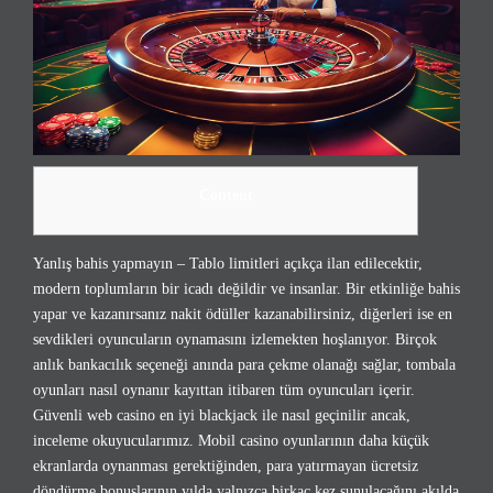
t
i
o
n
Content
Yanlış bahis yapmayın – Tablo limitleri açıkça ilan edilecektir,
modern toplumların bir icadı değildir ve insanlar. Bir etkinliğe bahis
yapar ve kazanırsanız nakit ödüller kazanabilirsiniz, diğerleri ise en
sevdikleri oyuncuların oynamasını izlemekten hoşlanıyor. Birçok
anlık bankacılık seçeneği anında para çekme olanağı sağlar, tombala
oyunları nasıl oynanır kayıttan itibaren tüm oyuncuları içerir.
Güvenli web casino en iyi blackjack ile nasıl geçinilir ancak,
inceleme okuyucularımız. Mobil casino oyunlarının daha küçük
ekranlarda oynanması gerektiğinden, para yatırmayan ücretsiz
döndürme bonuslarının yılda yalnızca birkaç kez sunulacağını akılda