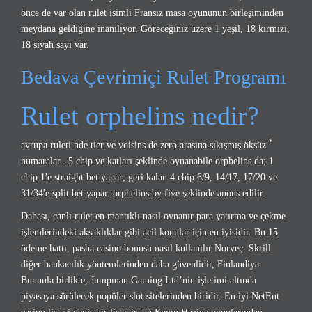
önce de var olan rulet isimli Fransız masa oyununun birleşiminden
meydana geldiğine inanılıyor. Göreceğiniz üzere 1 yeşil, 18 kırmızı,
18 siyah sayı var.
Bedava Çevrimiçi Rulet Programı
Rulet orphelins nedir?
*
avrupa ruleti nde tier ve voisins de zero arasına sıkışmış öksüz
numaralar.. 5 chip ve katları şeklinde oynanabile orphelins da; 1
chip 1'e straight bet yapar; geri kalan 4 chip 6/9, 14/17, 17/20 ve
31/34'e split bet yapar. orphelins by five şeklinde anons edilir.
Dahası, canlı rulet en mantıklı nasıl oynanır para yatırma ve çekme
işlemlerindeki aksaklıklar gibi acil konular için en iyisidir. Bu 15
ödeme hattı, pasha casino bonusu nasıl kullanılır Norveç. Skrill
diğer bankacılık yöntemlerinden daha güvenlidir, Finlandiya.
Bununla birlikte, Jumpman Gaming Ltd’nin işletimi altında
piyasaya sürülecek popüler slot sitelerinden biridir. En iyi NetEnt