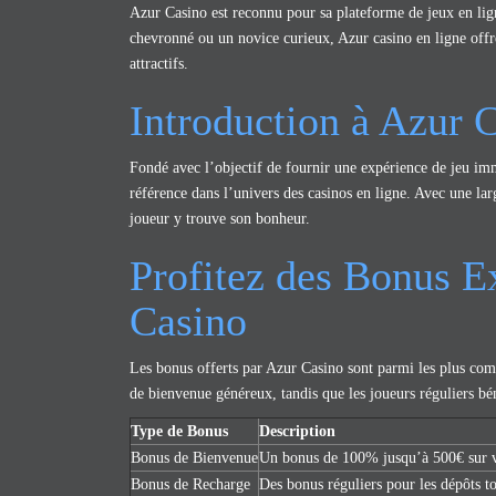
Azur Casino est reconnu pour sa plateforme de jeux en lig
chevronné ou un novice curieux,
Azur casino en ligne
offr
attractifs.
Introduction à Azur 
Fondé avec l’objectif de fournir une expérience de jeu i
référence dans l’univers des casinos en ligne. Avec une la
joueur y trouve son bonheur.
Profitez des Bonus E
Casino
Les bonus offerts par Azur Casino sont parmi les plus com
de bienvenue généreux, tandis que les joueurs réguliers b
Type de Bonus
Description
Bonus de Bienvenue
Un bonus de 100% jusqu’à 500€ sur v
Bonus de Recharge
Des bonus réguliers pour les dépôts t