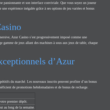
ne passionnante et son interface conviviale. Que vous soyez un joueur
e une expérience inégalée grâce à ses options de jeu variées et bonus
Casino
mmersive, Azur Casino s’est progressivement imposé comme une
rge gamme de jeux allant des machines à sous aux jeux de table, chaque
xceptionnels d’Azur
pétitifs du marché. Les nouveaux inscrits peuvent profiter d’un bonus
énéficient de promotions hebdomadaires et de bonus de recharge.
otre premier dépôt.
out au long de la semaine.