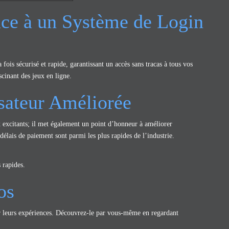
âce à un Système de Login
fois sécurisé et rapide, garantissant un accès sans tracas à tous vos
scinant des jeux en ligne.
sateur Améliorée
x excitants; il met également un point d’honneur à améliorer
délais de paiement sont parmi les plus rapides de l’industrie.
 rapides.
os
sur leurs expériences. Découvrez-le par vous-même en regardant