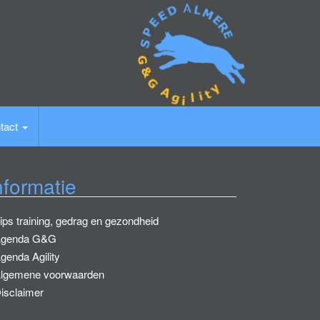
tact
nformatie
ips training, gedrag en gezondheid
genda G&G
genda Agility
lgemene voorwaarden
isclaimer