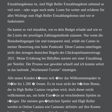
Einzahlungsbonus ist, sind High Roller Einzahlungsboni zehnmal so
viel wert – oder sogar noch mehr. Lesen Sie weiter und erfahren Sie
alles Wichtige zum High Roller Einzahlungsbonus und wie er
funktioniert.
Du kannst so viel einzahlen, wie es dein Budget erlaubt und wie es
die Limits der jeweiligen Zahlungsmethode zulassen. Nur wenn die
Bonusbedingungen fair und transparent sind, erhält ein Casino in
meiner Bewertung eine hohe Punktzahl. Diese Casinos unterliegen
nicht den strengen deutschen Regeln des Glücksspielstaatsvertrags
2021. Meine Erfahrung bei BillyBets startete mit einer Einzahlung
per Neteller. Der Prozess war gewohnt schnell und ich konnte sofort
in das laufende „Wochenend-Turnier“ einsteigen.
Alle neuen Kunden k�nnen sich �ber das Willkommenspaket in
H�he bis 1.200 � freuen. Es ist zwar nicht der h�chste Bonus,
der in High Roller Casinos vergeben wird, doch dieser reicht
vollkommen aus, um hohe Eins�tze an verschiedenen Spielen zu
t�tigen. Die meisten gew�hnlichen Spieler und High Roller
werden in Online Casinos wie Casinonic definitiv auf ihre Kosten