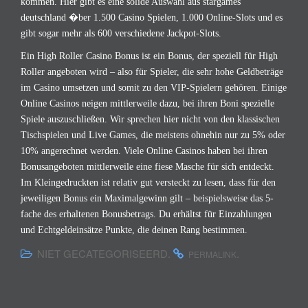
kommen. Hier gibt es eine solide Auswahl aus
stargames
deutschland
�ber 1.500 Casino Spielen, 1.000 Online-Slots und es
gibt sogar mehr als 600 verschiedene Jackpot-Slots.
Ein High Roller Casino Bonus ist ein Bonus, der speziell für High
Roller angeboten wird – also für Spieler, die sehr hohe Geldbeträge
im Casino umsetzen und somit zu den VIP-Spielern gehören. Einige
Online Casinos neigen mittlerweile dazu, bei ihren Boni spezielle
Spiele auszuschließen. Wir sprechen hier nicht von den klassischen
Tischspielen und Live Games, die meistens ohnehin nur zu 5% oder
10% angerechnet werden. Viele Online Casinos haben bei ihren
Bonusangeboten mittlerweile eine fiese Masche für sich entdeckt.
Im Kleingedruckten ist relativ gut versteckt zu lesen, dass für den
jeweiligen Bonus ein Maximalgewinn gilt – beispielsweise das 5-
fache des erhaltenen Bonusbetrags. Du erhältst für Einzahlungen
und Echtgeldeinsätze Punkte, die deinen Rang bestimmen.
NIET GECATEGORISEERD.
.
PERMALINK