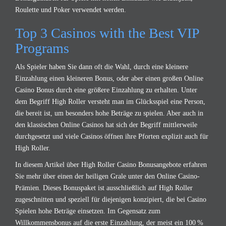
Roulette und Poker verwendet werden.
Top 3 Casinos with the Best VIP
Programs
Als Spieler haben Sie dann oft die Wahl, durch eine kleinere
Einzahlung einen kleineren Bonus, oder aber einen großen Online
Casino Bonus durch eine größere Einzahlung zu erhalten. Unter
dem Begriff High Roller versteht man im Glücksspiel eine Person,
die bereit ist, um besonders hohe Beträge zu spielen. Aber auch in
den klassischen Online Casinos hat sich der Begriff mittlerweile
durchgesetzt und viele Casinos öffnen ihre Pforten explizit auch für
High Roller.
In diesem Artikel über High Roller Casino Bonusangebote erfahren
Sie mehr über einen der heiligen Grale unter den Online Casino-
Prämien. Dieses Bonuspaket ist ausschließlich auf High Roller
zugeschnitten und speziell für diejenigen konzipiert, die bei Casino
Spielen hohe Beträge einsetzen. Im Gegensatz zum
Willkommensbonus auf die erste Einzahlung, der meist ein 100 %