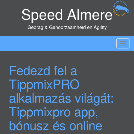
Speed Almere
Gedrag & Gehoorzaamheid en Agility
T
o
g
Fedezd fel a
g
l
TippmixPRO
e
n
alkalmazás világát:
a
v
Tippmixpro app,
i
bónusz és online
g
a