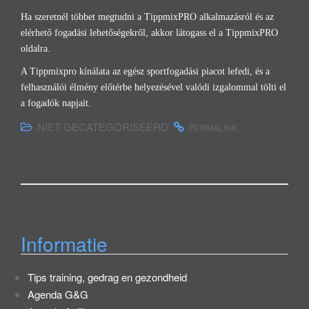
Ha szeretnél többet megtudni a TippmixPRO alkalmazásról és az
elérhető fogadási lehetőségekről, akkor látogass el a
TippmixPRO
oldalra.
A Tippmixpro kínálata az egész sportfogadási piacot lefedi, és a
felhasználói élmény előtérbe helyezésével valódi izgalommal tölti el
a fogadók napjait.
NIET GECATEGORISEERD.
.
PERMALINK
Informatie
Tips training, gedrag en gezondheid
Agenda G&G