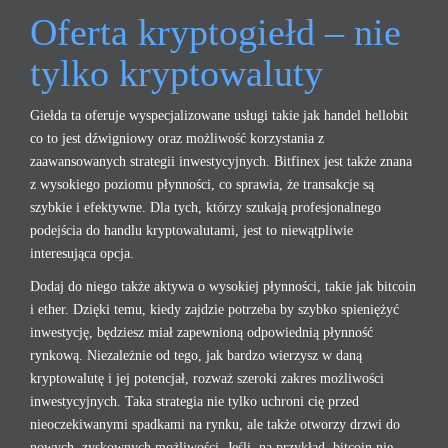
Oferta kryptogiełd – nie
tylko kryptowaluty
Giełda ta oferuje wyspecjalizowane usługi takie jak handel
hellobit
co to jest
dźwigniowy oraz możliwość korzystania z
zaawansowanych strategii inwestycyjnych. Bitfinex jest także znana
z wysokiego poziomu płynności, co sprawia, że transakcje są
szybkie i efektywne. Dla tych, którzy szukają profesjonalnego
podejścia do handlu kryptowalutami, jest to niewątpliwie
interesująca opcja.
Dodaj do niego także aktywa o wysokiej płynności, takie jak bitcoin
i ether. Dzięki temu, kiedy zajdzie potrzeba by szybko spieniężyć
inwestycję, będziesz miał zapewnioną odpowiednią płynność
rynkową. Niezależnie od tego, jak bardzo wierzysz w daną
kryptowalutę i jej potencjał, rozważ szeroki zakres możliwości
inwestycyjnych. Taka strategia nie tylko uchroni cię przed
nieoczekiwanymi spadkami na rynku, ale także otworzy drzwi do
nowych, zyskownych możliwości. Jeśli, na przykład, bitcoin nie