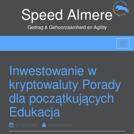
Speed Almere
Gedrag & Gehoorzaamheid en Agility
T
o
g
Inwestowanie w
g
l
kryptowaluty Porady
e
n
dla początkujących
a
v
Edukacja
i
g
27 JUNI 2023
ANITA MAGER
a