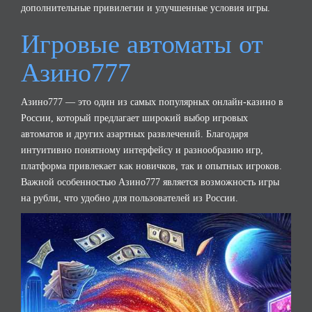
дополнительные привилегии и улучшенные условия игры.
Игровые автоматы от
Азино777
Азино777 — это один из самых популярных онлайн-казино в
России, который предлагает широкий выбор игровых
автоматов и других азартных развлечений. Благодаря
интуитивно понятному интерфейсу и разнообразию игр,
платформа привлекает как новичков, так и опытных игроков.
Важной особенностью Азино777 является возможность игры
на рубли, что удобно для пользователей из России.