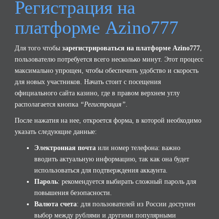
Регистрация на
платформе Azino777
Для того чтобы
зарегистрироваться на платформе Azino777
,
пользователю потребуется всего несколько минут. Этот процесс
максимально упрощен, чтобы обеспечить удобство и скорость
для новых участников. Начать стоит с посещения
официального сайта казино, где в правом верхнем углу
располагается кнопка
“Регистрация”
.
После нажатия на нее, откроется форма, в которой необходимо
указать следующие данные:
Электронная почта
или номер телефона: важно
вводить актуальную информацию, так как она будет
использоваться для подтверждения аккаунта.
Пароль
: рекомендуется выбирать сложный пароль для
повышения безопасности.
Валюта счета
: для пользователей из России доступен
выбор между рублями и другими популярными