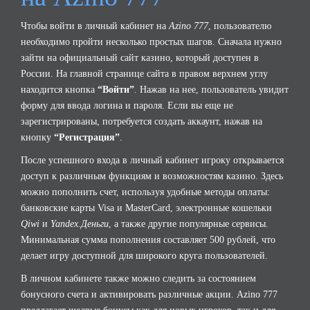
Чтобы войти в личный кабинет на
Azino 777
, пользователю
необходимо пройти несколько простых шагов. Сначала нужно
зайти на официальный сайт казино, который доступен в
России. На главной странице сайта в правом верхнем углу
находится кнопка
“Войти”
. Нажав на нее, пользователь увидит
форму для ввода логина и пароля. Если вы еще не
зарегистрированы, потребуется создать аккаунт, нажав на
кнопку
“Регистрация”
.
После успешного входа в личный кабинет игроку открывается
доступ к различным функциям и возможностям казино. Здесь
можно пополнить счет, используя удобные методы оплаты:
банковские карты Visa и MasterCard, электронные кошельки
Qiwi
и
Yandex.Деньги
, а также другие популярные сервисы.
Минимальная сумма пополнения составляет 500 рублей, что
делает игру доступной для широкого круга пользователей.
В личном кабинете также можно следить за состоянием
бонусного счета и активировать различные акции. Azino 777