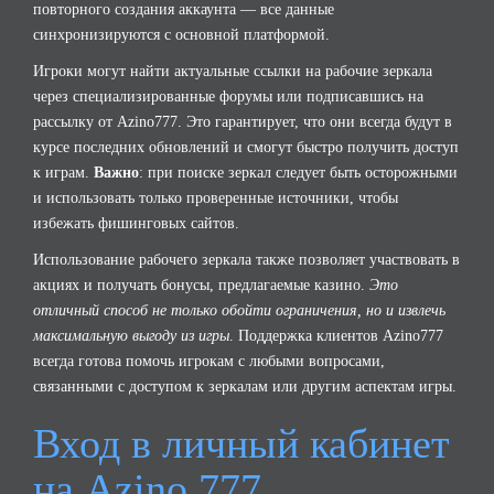
повторного создания аккаунта — все данные
синхронизируются с основной платформой.
Игроки могут найти актуальные ссылки на рабочие зеркала
через специализированные форумы или подписавшись на
рассылку от Azino777. Это гарантирует, что они всегда будут в
курсе последних обновлений и смогут быстро получить доступ
к играм.
Важно
: при поиске зеркал следует быть осторожными
и использовать только проверенные источники, чтобы
избежать фишинговых сайтов.
Использование рабочего зеркала также позволяет участвовать в
акциях и получать бонусы, предлагаемые казино.
Это
отличный способ не только обойти ограничения, но и извлечь
максимальную выгоду из игры
. Поддержка клиентов Azino777
всегда готова помочь игрокам с любыми вопросами,
связанными с доступом к зеркалам или другим аспектам игры.
Вход в личный кабинет
на Azino 777