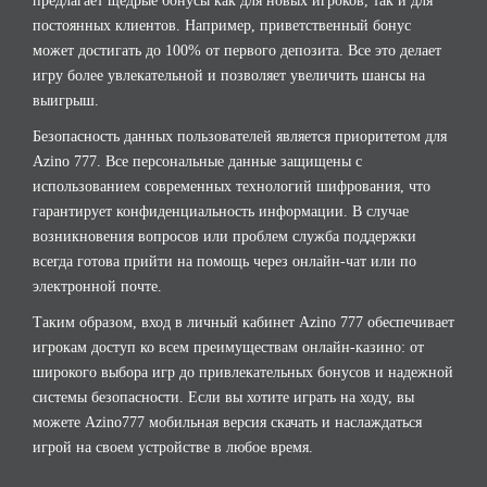
предлагает щедрые бонусы как для новых игроков, так и для
постоянных клиентов. Например, приветственный бонус
может достигать до 100% от первого депозита. Все это делает
игру более увлекательной и позволяет увеличить шансы на
выигрыш.
Безопасность данных пользователей является приоритетом для
Azino 777. Все персональные данные защищены с
использованием современных технологий шифрования, что
гарантирует конфиденциальность информации. В случае
возникновения вопросов или проблем служба поддержки
всегда готова прийти на помощь через онлайн-чат или по
электронной почте.
Таким образом, вход в личный кабинет Azino 777 обеспечивает
игрокам доступ ко всем преимуществам онлайн-казино: от
широкого выбора игр до привлекательных бонусов и надежной
системы безопасности. Если вы хотите играть на ходу, вы
можете
Azino777 мобильная версия скачать
и наслаждаться
игрой на своем устройстве в любое время.