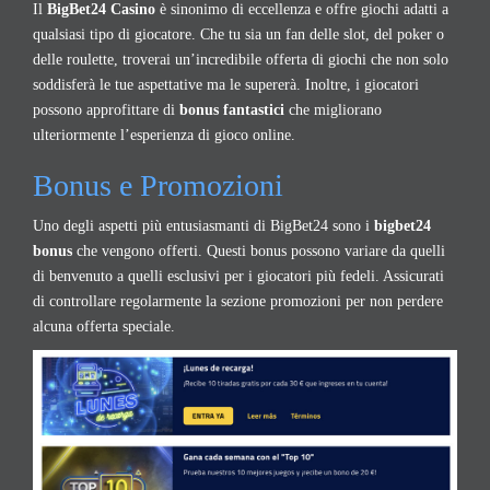
Il
BigBet24 Casino
è sinonimo di eccellenza e offre giochi adatti a
qualsiasi tipo di giocatore. Che tu sia un fan delle slot, del poker o
delle roulette, troverai un’incredibile offerta di giochi che non solo
soddisferà le tue aspettative ma le supererà. Inoltre, i giocatori
possono approfittare di
bonus fantastici
che migliorano
ulteriormente l’esperienza di gioco online.
Bonus e Promozioni
Uno degli aspetti più entusiasmanti di BigBet24 sono i
bigbet24
bonus
che vengono offerti. Questi bonus possono variare da quelli
di benvenuto a quelli esclusivi per i giocatori più fedeli. Assicurati
di controllare regolarmente la sezione promozioni per non perdere
alcuna offerta speciale.