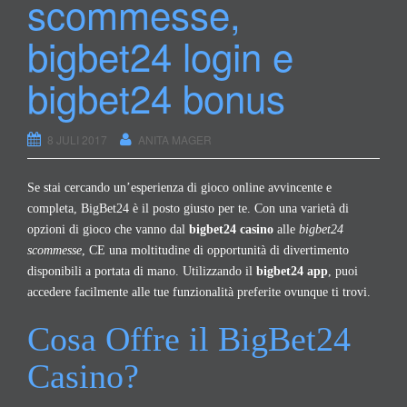
scommesse,
t
i
bigbet24 login e
o
n
bigbet24 bonus
8 JULI 2017
ANITA MAGER
Se stai cercando un’esperienza di gioco online avvincente e
completa, BigBet24 è il posto giusto per te. Con una varietà di
opzioni di gioco che vanno dal
bigbet24 casino
alle
bigbet24
scommesse
, CE una moltitudine di opportunità di divertimento
disponibili a portata di mano. Utilizzando il
bigbet24 app
, puoi
accedere facilmente alle tue funzionalità preferite ovunque ti trovi.
Cosa Offre il BigBet24
Casino?