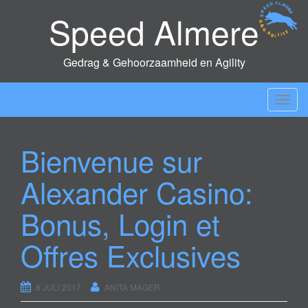
Speed Almere
Gedrag & Gehoorzaamheid en Agility
T
o
g
Bienvenue sur
g
l
Alexander Casino:
e
n
Bonus, Login et
a
v
Offres Exclusives
i
g
8 JULI 2017
ANITA MAGER
a