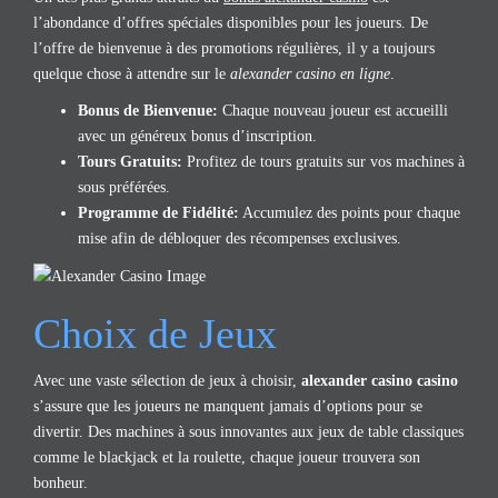
l’abondance d’offres spéciales disponibles pour les joueurs. De
l’offre de bienvenue à des promotions régulières, il y a toujours
quelque chose à attendre sur le
alexander casino en ligne
.
Bonus de Bienvenue:
Chaque nouveau joueur est accueilli
avec un généreux bonus d’inscription.
Tours Gratuits:
Profitez de tours gratuits sur vos machines à
sous préférées.
Programme de Fidélité:
Accumulez des points pour chaque
mise afin de débloquer des récompenses exclusives.
Choix de Jeux
Avec une vaste sélection de jeux à choisir,
alexander casino casino
s’assure que les joueurs ne manquent jamais d’options pour se
divertir. Des machines à sous innovantes aux jeux de table classiques
comme le blackjack et la roulette, chaque joueur trouvera son
bonheur.